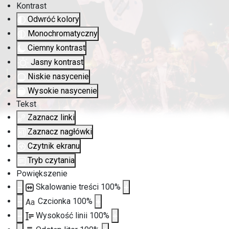
Kontrast
Odwróć kolory
Monochromatyczny
Ciemny kontrast
Jasny kontrast
Niskie nasycenie
Wysokie nasycenie
Tekst
Zaznacz linki
Zaznacz nagłówki
Czytnik ekranu
Tryb czytania
Powiększenie
Skalowanie treści
100
%
Czcionka
100
%
Aa
Wysokość linii
100
%