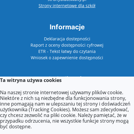
otwiera się w nowy
Strony internetowe dla szkół
Informacje
Deklaracja dostepności
Raport z oceny dostępności cyfrowej
ETR - Tekst łatwy do czytania
Wniosek o zapewnienie dostępności
Lokalizacja
Ta witryna używa cookies
Plac Niepodległości 1
Na naszej stronie internetowej używamy plików cookie.
62-510 Konin
Niektóre z nich są niezbędne dla funkcjonowania strony,
inne pomagają nam w ulepszaniu tej strony i doświadczeń
użytkownika (Tracking Cookies). Możesz sam zdecydować,
czy chcesz zezwolić na pliki cookie. Należy pamiętać, że w
Kontakt
przypadku odrzucenia, nie wszystkie funkcje strony mogą
być dostępne.
Tel: +48 63 211 31 33 w. 29