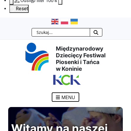
Odstęp liter
100
%
Reset
Przejdź
Przejdź
Przejdź
Przejdź
Szukaj
do
do
do
do
Międzynarodowy
treści
menu
wyszukiwarki
mapy
Dziecięcy Festiwal
Piosenki i Tańca
głównej
nawigacyjnego
strony
w Koninie
MENU
Witamy na naszej