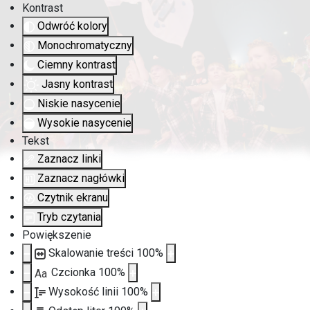
Kontrast
Odwróć kolory
Monochromatyczny
Ciemny kontrast
Jasny kontrast
Niskie nasycenie
Wysokie nasycenie
Tekst
Zaznacz linki
Zaznacz nagłówki
Czytnik ekranu
Tryb czytania
Powiększenie
Skalowanie treści
100
%
Czcionka
100
%
Aa
Wysokość linii
100
%