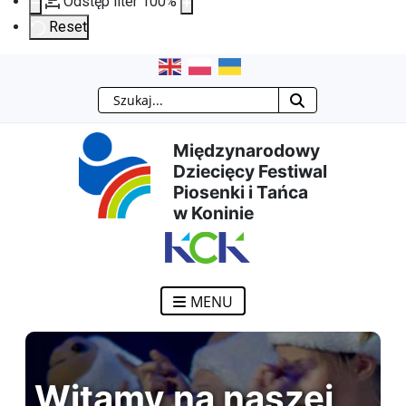
Odstęp liter
100
%
Reset
Przejdź
Przejdź
Przejdź
Przejdź
Szukaj
do
do
do
do
Międzynarodowy
treści
menu
wyszukiwarki
mapy
Dziecięcy Festiwal
Piosenki i Tańca
głównej
nawigacyjnego
strony
w Koninie
MENU
Witamy na naszej