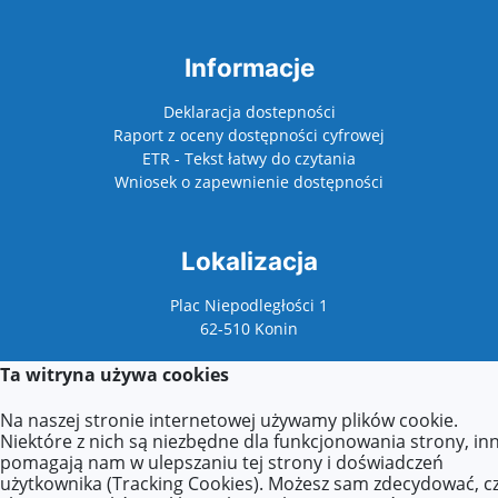
Informacje
Deklaracja dostepności
Raport z oceny dostępności cyfrowej
ETR - Tekst łatwy do czytania
Wniosek o zapewnienie dostępności
Lokalizacja
Plac Niepodległości 1
62-510 Konin
Ta witryna używa cookies
Kontakt
Na naszej stronie internetowej używamy plików cookie.
Niektóre z nich są niezbędne dla funkcjonowania strony, in
Tel: +48 63 211 31 33 w. 29
pomagają nam w ulepszaniu tej strony i doświadczeń
E-mail:
biuro@festiwaldzieciecy.pl
użytkownika (Tracking Cookies). Możesz sam zdecydować, c