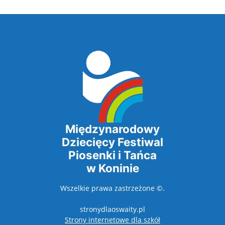
Międzynarodowy
Dziecięcy Festiwal
Piosenki i Tańca
w Koninie
Wszelkie prawa zastrzeżone ©.
stronydlaoswaity.pl
otwiera się w nowy
Strony internetowe dla szkół