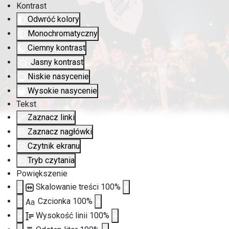
Kontrast
Odwróć kolory
Monochromatyczny
Ciemny kontrast
Jasny kontrast
Niskie nasycenie
Wysokie nasycenie
Tekst
Zaznacz linki
Zaznacz nagłówki
Czytnik ekranu
Tryb czytania
Powiększenie
Skalowanie treści
100
%
Czcionka
100
%
Aa
Wysokość linii
100
%