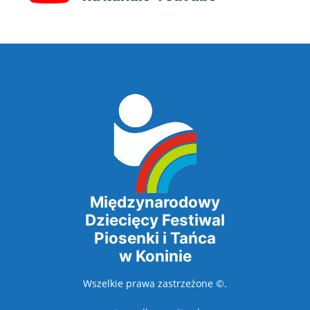
Międzynarodowy
Dziecięcy Festiwal
Piosenki i Tańca
w Koninie
Wszelkie prawa zastrzeżone ©.