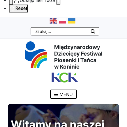
Odstęp liter
100
%
Reset
Przejdź
Przejdź
Przejdź
Przejdź
Szukaj
do
do
do
do
Międzynarodowy
treści
menu
wyszukiwarki
mapy
Dziecięcy Festiwal
Piosenki i Tańca
głównej
nawigacyjnego
strony
w Koninie
MENU
Witamy na naszej