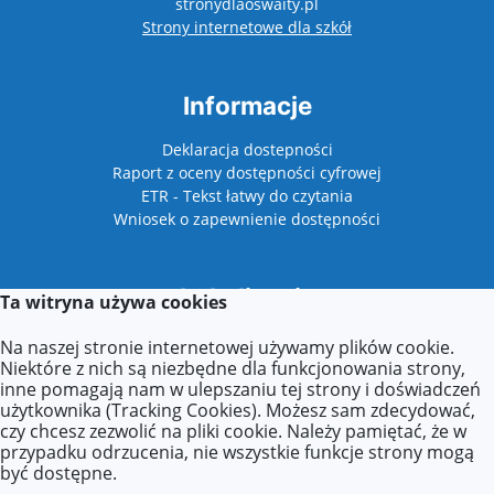
stronydlaoswaity.pl
otwiera się w nowy
Strony internetowe dla szkół
Informacje
Deklaracja dostepności
Raport z oceny dostępności cyfrowej
ETR - Tekst łatwy do czytania
Wniosek o zapewnienie dostępności
Lokalizacja
Ta witryna używa cookies
Plac Niepodległości 1
Na naszej stronie internetowej używamy plików cookie.
62-510 Konin
Niektóre z nich są niezbędne dla funkcjonowania strony,
inne pomagają nam w ulepszaniu tej strony i doświadczeń
użytkownika (Tracking Cookies). Możesz sam zdecydować,
czy chcesz zezwolić na pliki cookie. Należy pamiętać, że w
Kontakt
przypadku odrzucenia, nie wszystkie funkcje strony mogą
być dostępne.
Tel: +48 63 211 31 33 w. 29