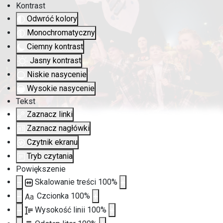
Kontrast
Odwróć kolory
Monochromatyczny
Ciemny kontrast
Jasny kontrast
Niskie nasycenie
Wysokie nasycenie
Tekst
Zaznacz linki
Zaznacz nagłówki
Czytnik ekranu
Tryb czytania
Powiększenie
Skalowanie treści
100
%
Czcionka
100
%
Aa
Wysokość linii
100
%