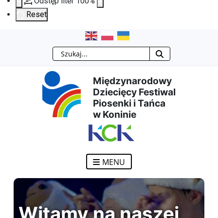
Odstęp liter
100
%
Reset
Przejdź
Przejdź
Przejdź
Przejdź
Szukaj
do
do
do
do
Międzynarodowy
treści
menu
wyszukiwarki
mapy
Dziecięcy Festiwal
Piosenki i Tańca
głównej
nawigacyjnego
strony
w Koninie
MENU
Witamy na naszej