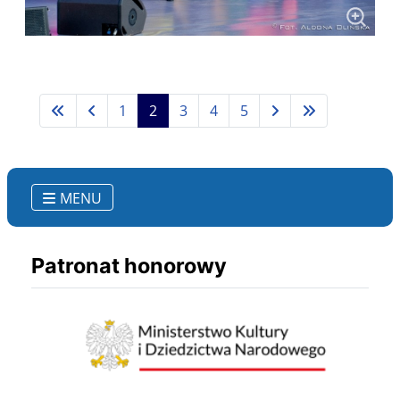
1
2
3
4
5
MENU
Patronat honorowy