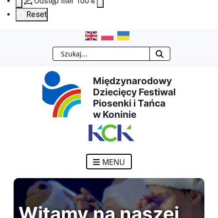
Odstęp liter
100
%
Reset
Przejdź
Przejdź
Przejdź
Przejdź
Szukaj
do
do
do
do
Międzynarodowy
treści
menu
wyszukiwarki
mapy
Dziecięcy Festiwal
Piosenki i Tańca
głównej
nawigacyjnego
strony
w Koninie
MENU
Witamy na naszej