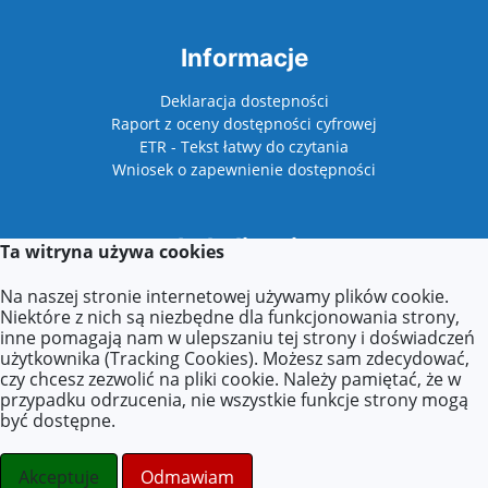
Informacje
Deklaracja dostepności
Raport z oceny dostępności cyfrowej
ETR - Tekst łatwy do czytania
Wniosek o zapewnienie dostępności
Lokalizacja
Ta witryna używa cookies
Plac Niepodległości 1
Na naszej stronie internetowej używamy plików cookie.
62-510 Konin
Niektóre z nich są niezbędne dla funkcjonowania strony,
inne pomagają nam w ulepszaniu tej strony i doświadczeń
użytkownika (Tracking Cookies). Możesz sam zdecydować,
czy chcesz zezwolić na pliki cookie. Należy pamiętać, że w
Kontakt
przypadku odrzucenia, nie wszystkie funkcje strony mogą
być dostępne.
Tel: +48 63 211 31 33 w. 29
E-mail:
biuro@festiwaldzieciecy.pl
Akceptuje
Odmawiam