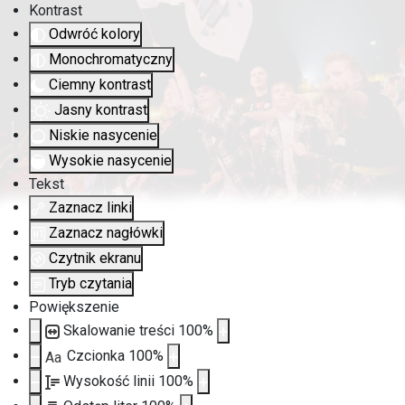
Kontrast
Odwróć kolory
Monochromatyczny
Ciemny kontrast
Jasny kontrast
Niskie nasycenie
Wysokie nasycenie
Tekst
Zaznacz linki
Zaznacz nagłówki
Czytnik ekranu
Tryb czytania
Powiększenie
Skalowanie treści
100
%
Czcionka
100
%
Aa
Wysokość linii
100
%