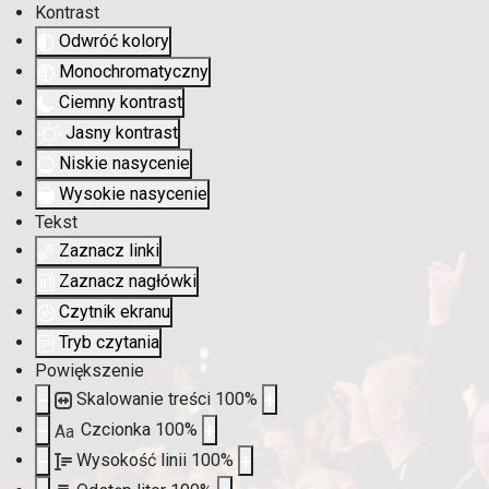
Kontrast
Odwróć kolory
Monochromatyczny
Ciemny kontrast
Jasny kontrast
Niskie nasycenie
Wysokie nasycenie
Tekst
Zaznacz linki
Zaznacz nagłówki
Czytnik ekranu
Tryb czytania
Powiększenie
Skalowanie treści
100
%
Czcionka
100
%
Aa
Wysokość linii
100
%