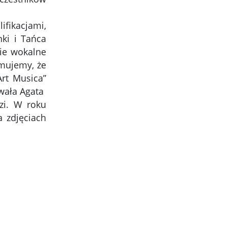
ifikacjami,
ki i Tańca
zie wokalne
rmujemy, że
rt Musica”
ewała Agata
zi. W roku
a zdjęciach