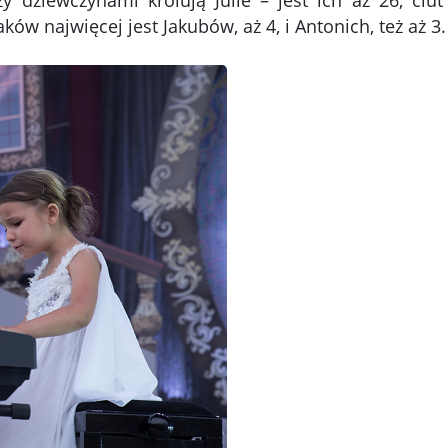
 dziewczynami królują Julie – jest ich aż 26, ciut
aków najwięcej jest Jakubów, aż 4, i Antonich, też aż 3