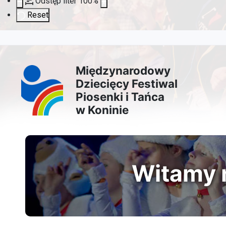
Odstęp liter
100
%
Reset
Przejdź
Przejdź
Przejdź
Przejdź
do
do
do
do
Międzynarodowy
Dziecięcy Festiwal
treści
menu
wyszukiwarki
mapy
Piosenki i Tańca
w Koninie
głównej
nawigacyjnego
strony
Witamy n