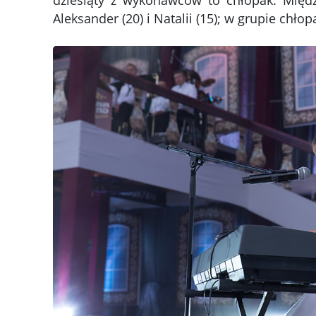
dziesiąty z wykonawców to chłopak. Między
Aleksander (20) i Natalii (15); w grupie chłop