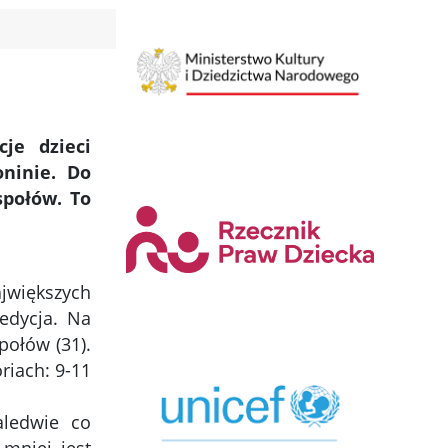
je dzieci
ninie. Do
społów. To
ajwiększych
edycja. Na
połów (31).
riach: 9-11
aledwie co