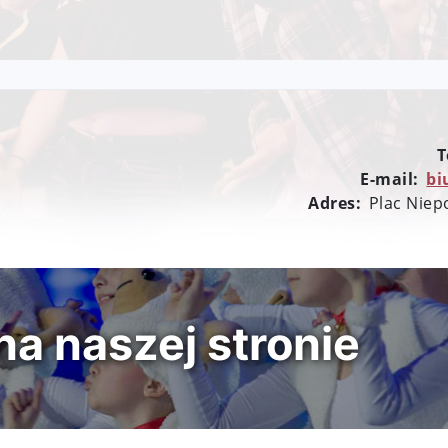
T
E-mail:
bi
Adres:
Plac Niep
a naszej stronie