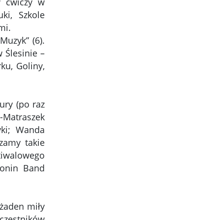
w ćwiczy w
ki, Szkole
mi.
Muzyk” (6).
 Ślesinie –
ku, Goliny,
ury (po raz
a-Matraszek
yki; Wanda
czamy takie
estiwalowego
Konin Band
 żaden miły
czestników