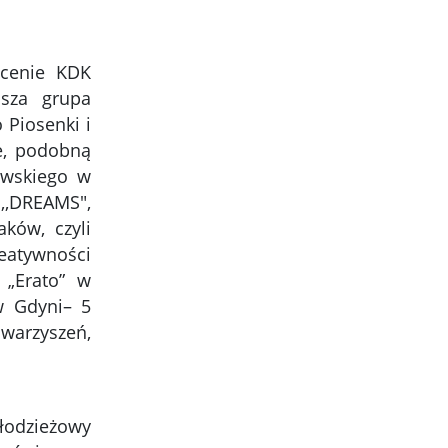
scenie KDK
ejsza grupa
 Piosenki i
e, podobną
owskiego w
,,DREAMS",
aków, czyli
reatywności
 „Erato” w
w Gdyni– 5
warzyszeń,
Młodzieżowy