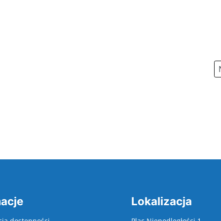
acje
Lokalizacja
cja dostepności
Plac Niepodległości 1