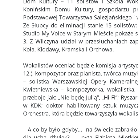
Dom Kultury – 11 solistów i Szkoła Woka
Konińskim Domu Kultury, gospodarzu pr
Podstawowej Towarzystwa Salezjańskiego i w
Ze Słupcy do eliminacji stanie 15 solistów
Studio My Voice w Starym Mieście pokaże s
3. Z Wilczyna udział w przesłuchaniach zap
Koła, Kłodawy, Kramska i Orchowa.
Wokalistów oceniać będzie komisja artystyc
12.), kompozytor oraz pianista, twórca muzyk
– solistka Warszawskiej Opery Kameralne
Kwietniewska – kompozytorka, wokalistka,
przeboje jak: „Nie będę Julią”, „Hi-Fi”; Rysz
w KDK; doktor habilitowany sztuk muzycz
Orchestra, która będzie towarzyszyła wokalis
– A co by było gdyby... na świecie zabrakł
dla ucha dźwięk? – pyta Elżbieta Miętkie