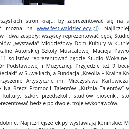
szystkich stron kraju, by zaprezentować się na 
leźć można na
www.festiwaldzieciecy.pl
). Najliczni
w i dwa zespoły; wszyscy reprezentować będą Studio
społów „wystawia” Młodzieżowy Dom Kultury w Kutni
okalne Autorskiej Szkoły Musicalowej Macieja Pawł
1 solistów reprezentować będzie Studio Wokalne 
ół Podstawowej i Muzycznej. Przyjedzie też 9 beci
Beciaki” w Suwałkach, a Fundacja „Kreolia – Kraina K
rzyszenie Artystyczne im. Mieczysława Karłowicza
ie Na Rzecz Promocji Talentów „Kuźnia Talentów” 
ltury, szkół, przedszkoli, studiów piosenki, sto
reprezentować będzie po dwoje, troje wykonawców.
odobnie. Najliczniejsze ekipy wystawiają konińskie: 