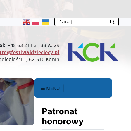
Szukaj
el:
+48 63 211 31 33 w. 29
uro@festiwaldzieciecy.pl
odległości 1, 62-510 Konin
MENU
Patronat
honorowy