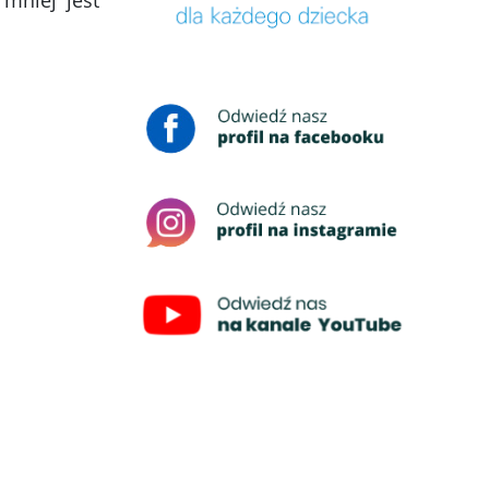
 mniej jest
.