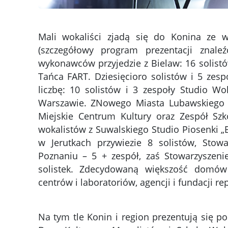
Mali wokaliści zjadą się do Konina ze w
(szczegółowy program prezentacji zna
wykonawców przyjedzie z Bielaw: 16 solistó
Tańca FART. Dziesięcioro solistów i 5 ze
liczbę: 10 solistów i 3 zespoły Studio W
Warszawie. ZNowego Miasta Lubawskiego 1
Miejskie Centrum Kultury oraz Zespół Szk
wokalistów z Suwalskiego Studio Piosenki „
w Jerutkach przywiezie 8 solistów, Stowa
Poznaniu – 5 + zespół, zaś Stowarzyszen
solistek. Zdecydowaną większość domów ku
centrów i laboratoriów, agencji i fundacji 
Na tym tle Konin i region prezentują się p