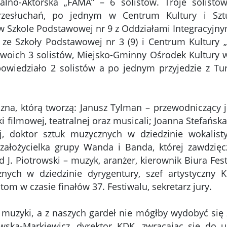
lno-Aktorska „FAMA” – 6 solistów. Troje solistó
zesłuchań, po jednym w Centrum Kultury i Sztu
 Szkole Podstawowej nr 9 z Oddziałami Integracyjny
: ze Szkoły Podstawowej nr 3 (9) i Centrum Kultury „
woich 3 solistów, Miejsko-Gminny Ośrodek Kultury w
owiedziało 2 solistów a po jednym przyjedzie z Tur
zna, którą tworzą: Janusz Tylman – przewodniczący j
i filmowej, teatralnej oraz musicali; Joanna Stefańsk
j, doktor sztuk muzycznych w dziedzinie wokalist
 założycielka grupy Wanda i Banda, której zawdzię
ard J. Piotrowski – muzyk, aranżer, kierownik Biura F
nych w dziedzinie dyrygentury, szef artystyczny 
tom w czasie finałów 37. Festiwalu, sekretarz jury.
o muzyki, a z naszych gardeł nie mógłby wydobyć się
wska-Markiewicz, dyrektor KDK, zwracając się do u