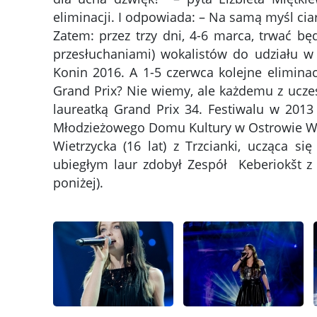
eliminacji. I odpowiada: – Na samą myśl cia
Zatem: przez trzy dni, 4-6 marca, trwać bę
przesłuchaniami) wokalistów do udziału w
Konin 2016. A 1-5 czerwca kolejne eliminac
Grand Prix? Nie wiemy, ale każdemu z ucz
laureatką Grand Prix 34. Festiwalu w 201
Młodzieżowego Domu Kultury w Ostrowie Wie
Wietrzycka (16 lat) z Trzcianki, ucząca 
ubiegłym laur zdobył Zespół Keberiokšt z 
poniżej).