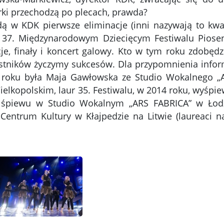
rki przechodzą po plecach, prawda?
dą w KDK pierwsze eliminacje (inni nazywają to kwal
 37. Międzynarodowym Dziecięcym Festiwalu Piosen
je, finały i koncert galowy. Kto w tym roku zdobęd
estników życzymy sukcesów. Dla przypomnienia info
3 roku była Maja Gawłowska ze Studio Wokalnego „A
lkopolskim, laur 35. Festiwalu, w 2014 roku, wyśpi
się śpiewu w Studio Wokalnym „ARS FABRICA” w Łod
Centrum Kultury w Kłajpedzie na Litwie (laureaci n