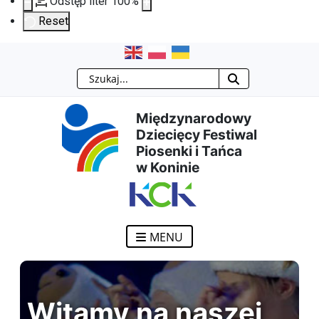
Odstęp liter
100
%
Reset
Przejdź
Przejdź
Przejdź
Przejdź
Szukaj
do
do
do
do
Międzynarodowy
treści
menu
wyszukiwarki
mapy
Dziecięcy Festiwal
Piosenki i Tańca
głównej
nawigacyjnego
strony
w Koninie
MENU
Witamy na naszej