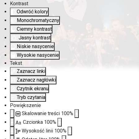
Kontrast
Odwróć kolory
Monochromatyczny
Ciemny kontrast
Jasny kontrast
Niskie nasycenie
Wysokie nasycenie
Tekst
Zaznacz linki
Zaznacz nagłówki
Czytnik ekranu
Tryb czytania
Powiększenie
Skalowanie treści
100
%
Czcionka
100
%
Aa
Wysokość linii
100
%