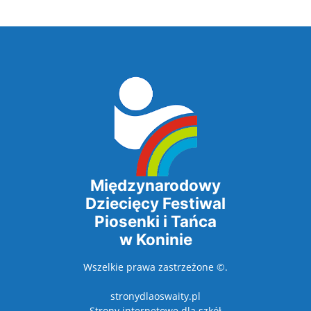
Międzynarodowy
Dziecięcy Festiwal
Piosenki i Tańca
w Koninie
Wszelkie prawa zastrzeżone ©.
stronydlaoswaity.pl
otwiera się w nowy
Strony internetowe dla szkół