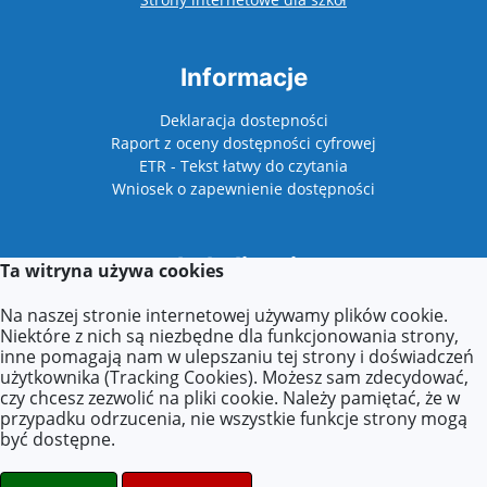
Informacje
Deklaracja dostepności
Raport z oceny dostępności cyfrowej
ETR - Tekst łatwy do czytania
Wniosek o zapewnienie dostępności
Lokalizacja
Ta witryna używa cookies
Plac Niepodległości 1
Na naszej stronie internetowej używamy plików cookie.
62-510 Konin
Niektóre z nich są niezbędne dla funkcjonowania strony,
inne pomagają nam w ulepszaniu tej strony i doświadczeń
użytkownika (Tracking Cookies). Możesz sam zdecydować,
czy chcesz zezwolić na pliki cookie. Należy pamiętać, że w
Kontakt
przypadku odrzucenia, nie wszystkie funkcje strony mogą
być dostępne.
Tel: +48 63 211 31 33 w. 29
E-mail:
biuro@festiwaldzieciecy.pl