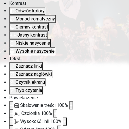
Kontrast
Odwróć kolory
Monochromatyczny
Ciemny kontrast
Jasny kontrast
Niskie nasycenie
Wysokie nasycenie
Tekst
Zaznacz linki
Zaznacz nagłówki
Czytnik ekranu
Tryb czytania
Powiększenie
Skalowanie treści
100
%
Czcionka
100
%
Aa
Wysokość linii
100
%