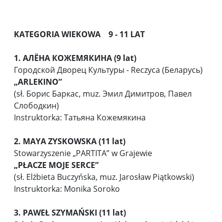
KATEGORIA WIEKOWA 9 - 11 LAT
1. АЛЁНА КОЖЕМЯКИНА (9 lat)
Городской Дворец Культуры - Reczyca (Беларусь)
„ARLEKINO”
(sł. Борис Баркас, muz. Эмил Димитров, Павел
Слободкин)
Instruktorka: Татьяна Кожемякина
2. MAYA ZYSKOWSKA (11 lat)
Stowarzyszenie „PARTITA” w Grajewie
„PŁACZE MOJE SERCE”
(sł. Elżbieta Buczyńska, muz. Jarosław Piątkowski)
Instruktorka: Monika Soroko
3. PAWEŁ SZYMAŃSKI (11 lat)