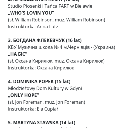
Studio Piosenki i Tańca FART w Bielawie
„
WHO'S LOVIN YOU”
(sł. William Robinson, muz. William Robinson)
Instruktorka: Anna Lutz
3. БОГДАНА ФЛЕКЕВЧУК (16 lat)
КБУ Музична школа № 4 м.Чернівців - (Украина)
„НА БІС”
(sł. Оксана Кирилюк, muz. Оксана Кирилюк)
Instruktorka: Оксана Кирилюк
4. DOMINIKA POPEK (15 lat)
Młodzieżowy Dom Kultury w Gdyni
„ONLY HOPE”
(sł. Jon Foreman, muz. Jon Foreman)
Instruktorka: Ela Cupiał
5. MARTYNA STAWSKA (14 lat)