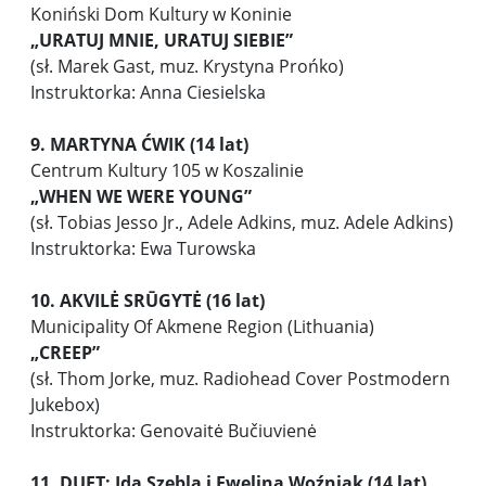
Koniński Dom Kultury w Koninie
„URATUJ MNIE, URATUJ SIEBIE”
(sł. Marek Gast, muz. Krystyna Prońko)
Instruktorka: Anna Ciesielska
9. MARTYNA ĆWIK (14 lat)
Centrum Kultury 105 w Koszalinie
„WHEN WE WERE YOUNG”
(sł. Tobias Jesso Jr., Adele Adkins, muz. Adele Adkins)
Instruktorka: Ewa Turowska
10. AKVILĖ SRŪGYTĖ (16 lat)
Municipality Of Akmene Region (Lithuania)
„CREEP”
(sł. Thom Jorke, muz. Radiohead Cover Postmodern
Jukebox)
Instruktorka: Genovaitė Bučiuvienė
11. DUET: Ida Szebla i Ewelina Woźniak (14 lat)