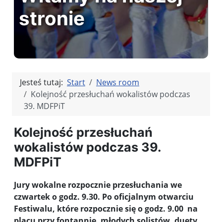
stronie
Jesteś tutaj:
Start
News room
Kolejność przesłuchań wokalistów podczas
39. MDFPiT
Kolejność przesłuchań
wokalistów podczas 39.
MDFPiT
Jury wokalne rozpocznie przesłuchania we
czwartek o godz. 9.30. Po oficjalnym otwarciu
Festiwalu, które rozpocznie się o godz. 9.00 na
placu przy fontannie, młodych solistów, duety