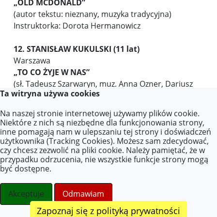
„OLD MCDONALD”
(autor tekstu: nieznany, muzyka tradycyjna)
Instruktorka: Dorota Hermanowicz
12. STANISŁAW KUKULSKI
(11 lat)
Warszawa
„TO CO ŻYJE W NAS”
(sł. Tadeusz Szarwaryn, muz. Anna Ozner, Dariusz
Ta witryna używa cookies
Jaros)
Instruktorka: Iwona Muller-Kukulska
Na naszej stronie internetowej używamy plików cookie.
Niektóre z nich są niezbędne dla funkcjonowania strony,
13. DUET: Anna Kubica i Julia Mizera (10 lat)
inne pomagają nam w ulepszaniu tej strony i doświadczeń
użytkownika (Tracking Cookies). Możesz sam zdecydować,
Gminny Ośrodek Kultury w Jasienicy
czy chcesz zezwolić na pliki cookie. Należy pamiętać, że w
„LEĆ WIANECZKU”
przypadku odrzucenia, nie wszystkie funkcje strony mogą
(sł. Piotr Morawski, utwór z epoki Renesansu:
być dostępne.
„Cantio Polonica”)
Instruktor: Piotr Morawski
Akceptuje
Odmawiam
Zapoznaj się z polityką prywatności
14. MONIKA KRAJEWSKA (11 lat)