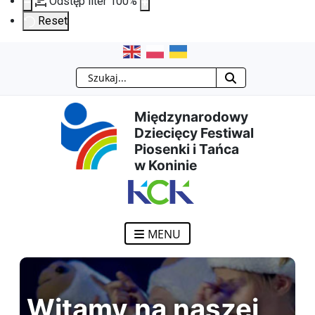
Odstęp liter
100
%
Reset
Przejdź
Przejdź
Przejdź
Przejdź
Szukaj
do
do
do
do
Międzynarodowy
treści
menu
wyszukiwarki
mapy
Dziecięcy Festiwal
Piosenki i Tańca
głównej
nawigacyjnego
strony
w Koninie
MENU
Witamy na naszej