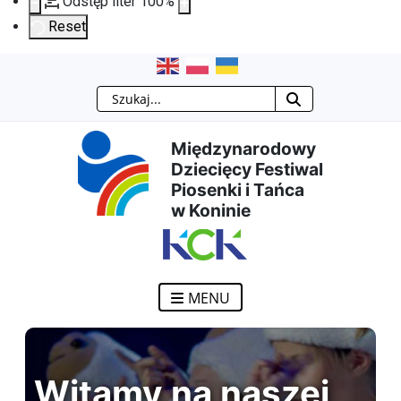
Odstęp liter
100
%
Reset
Przejdź
Przejdź
Przejdź
Przejdź
Szukaj
do
do
do
do
Międzynarodowy
treści
menu
wyszukiwarki
mapy
Dziecięcy Festiwal
Piosenki i Tańca
głównej
nawigacyjnego
strony
w Koninie
MENU
Witamy na naszej