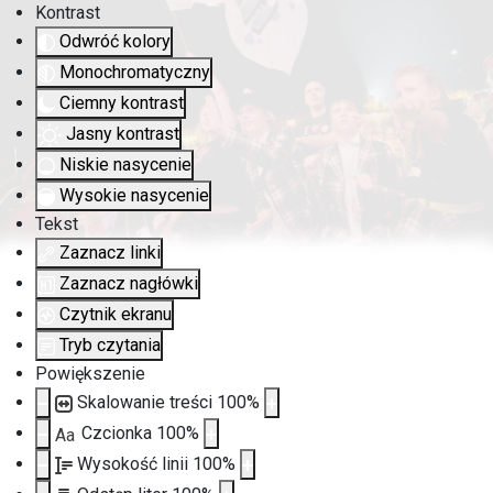
Kontrast
Odwróć kolory
Monochromatyczny
Ciemny kontrast
Jasny kontrast
Niskie nasycenie
Wysokie nasycenie
Tekst
Zaznacz linki
Zaznacz nagłówki
Czytnik ekranu
Tryb czytania
Powiększenie
Skalowanie treści
100
%
Czcionka
100
%
Aa
Wysokość linii
100
%