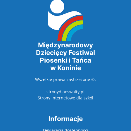
Międzynarodowy
Dziecięcy Festiwal
Piosenki i Tańca
w Koninie
Wszelkie prawa zastrzeżone ©.
stronydlaoswaity.pl
otwiera się w nowy
Strony internetowe dla szkół
Informacje
Deklaracja dostepności