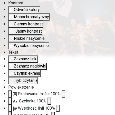
Kontrast
Odwróć kolory
Monochromatyczny
Ciemny kontrast
Jasny kontrast
Niskie nasycenie
Wysokie nasycenie
Tekst
Zaznacz linki
Zaznacz nagłówki
Czytnik ekranu
Tryb czytania
Powiększenie
Skalowanie treści
100
%
Czcionka
100
%
Aa
Wysokość linii
100
%