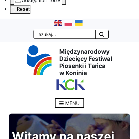
Odstęp liter
100
%
Reset
Przejdź
Przejdź
Przejdź
Przejdź
Szukaj
do
do
do
do
Międzynarodowy
treści
menu
wyszukiwarki
mapy
Dziecięcy Festiwal
Piosenki i Tańca
głównej
nawigacyjnego
strony
w Koninie
MENU
Witamy na naszej