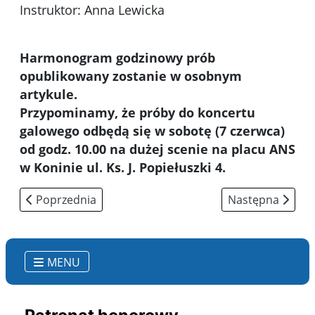
Instruktor: Anna Lewicka
Harmonogram godzinowy prób
opublikowany zostanie w osobnym
artykule.
Przypominamy, że próby do koncertu
galowego odbędą się w sobotę (7 czerwca)
od godz. 10.00 na dużej scenie na placu ANS
w Koninie ul. Ks. J. Popiełuszki 4.
Poprzednia strona: W Koncercie Galowym 45. MDFPiT z
Następna strona
Poprzednia
Następna
MENU