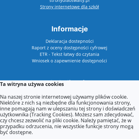
stronydlaoswaity.pl
otwiera się w nowy
Strony internetowe dla szkół
Informacje
Deklaracja dostepności
Raport z oceny dostępności cyfrowej
ETR - Tekst łatwy do czytania
Wniosek o zapewnienie dostępności
Lokalizacja
Ta witryna używa cookies
Plac Niepodległości 1
Na naszej stronie internetowej używamy plików cookie.
62-510 Konin
Niektóre z nich są niezbędne dla funkcjonowania strony,
inne pomagają nam w ulepszaniu tej strony i doświadczeń
użytkownika (Tracking Cookies). Możesz sam zdecydować,
czy chcesz zezwolić na pliki cookie. Należy pamiętać, że w
Kontakt
przypadku odrzucenia, nie wszystkie funkcje strony mogą
być dostępne.
Tel: +48 63 211 31 33 w. 29