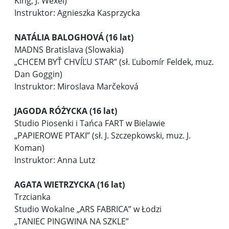
King, J. Wexel)
Instruktor: Agnieszka Kasprzycka
NATÁLIA BALOGHOVÁ (16 lat)
MADNS Bratislava (Slowakia)
„CHCEM BYŤ CHVÍĽU STAR” (sł. Ľubomír Feldek, muz.
Dan Goggin)
Instruktor: Miroslava Marčeková
JAGODA RÓŻYCKA (16 lat)
Studio Piosenki i Tańca FART w Bielawie
„PAPIEROWE PTAKI” (sł. J. Szczepkowski, muz. J.
Koman)
Instruktor: Anna Lutz
AGATA WIETRZYCKA (16 lat)
Trzcianka
Studio Wokalne „ARS FABRICA” w Łodzi
„TANIEC PINGWINA NA SZKLE”