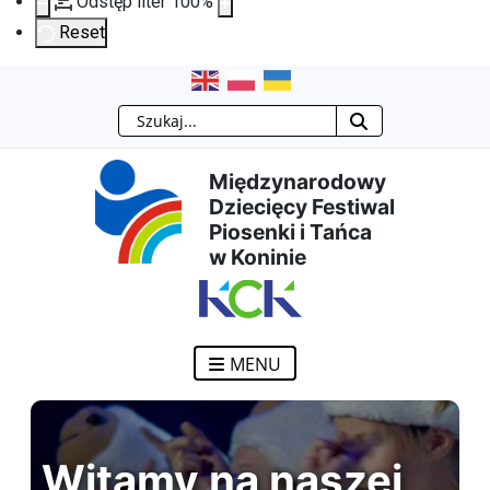
Odstęp liter
100
%
Reset
Przejdź
Przejdź
Przejdź
Przejdź
Szukaj
do
do
do
do
Międzynarodowy
treści
menu
wyszukiwarki
mapy
Dziecięcy Festiwal
Piosenki i Tańca
głównej
nawigacyjnego
strony
w Koninie
MENU
Witamy na naszej