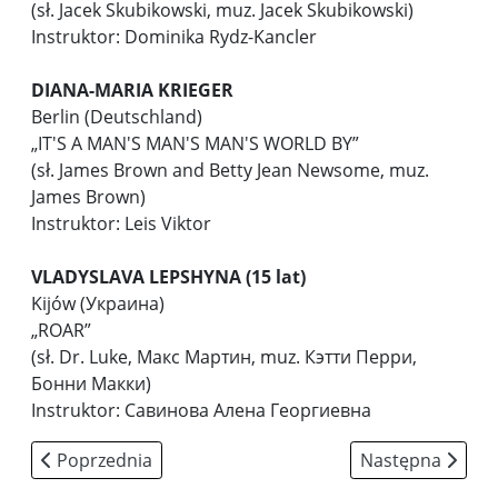
(sł. Jacek Skubikowski, muz. Jacek Skubikowski)
Instruktor: Dominika Rydz-Kancler
DIANA-MARIA KRIEGER
Berlin (Deutschland)
„IT'S A MAN'S MAN'S MAN'S WORLD BY”
(sł. James Brown and Betty Jean Newsome, muz.
James Brown)
Instruktor: Leis Viktor
VLADYSLAVA LEPSHYNA (15 lat)
Kijów (Украина)
„ROAR”
(sł. Dr. Luke, Макс Мартин, muz. Кэтти Перри,
Бонни Макки)
Instruktor: Савинова Алена Георгиевна
Poprzednia strona: Taneczny koncert galowy
Następna strona:
Poprzednia
Następna