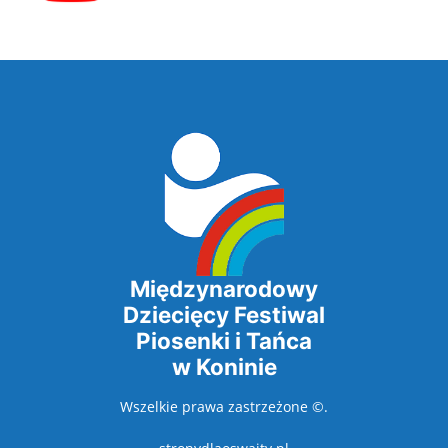
Międzynarodowy
Dziecięcy Festiwal
Piosenki i Tańca
w Koninie
Wszelkie prawa zastrzeżone ©.