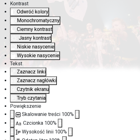
Kontrast
Odwróć kolory
Monochromatyczny
Ciemny kontrast
Jasny kontrast
Niskie nasycenie
Wysokie nasycenie
Tekst
Zaznacz linki
Zaznacz nagłówki
Czytnik ekranu
Tryb czytania
Powiększenie
Skalowanie treści
100
%
Czcionka
100
%
Aa
Wysokość linii
100
%