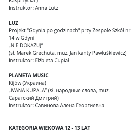
Kasprzycka )
Instruktor: Anna Lutz
LUZ
Projekt "Gdynia po godzinach" przy Zespole Szkół nr
14 w Gdyni
„NIE DOKAZUJ”
(sł. Marek Grechuta, muz. Jan kanty Pawluśkiewicz)
Instruktor: Elżbieta Cupiał
PLANETA MUSIC
Kijów (Украина)
„IVANA KUPALA” (sł. народные слова, muz.
Саратский Дмитрий)
Instruktor: Савинова Алена Георгиевна
KATEGORIA WIEKOWA 12 - 13 LAT