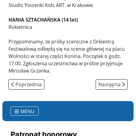
Studio Piosenki Kids ART. w Krakowie
HANIA SZTACHAŃSKA (14 lat)
Rokietnica
Przypominamy, że próby sceniczne z Orkiestrą
Festiwalową odbędą się na scenie głównej na placu
Wolności w starej części Konina. Początek o godz.
17.00. Zgłoszenia uczestnictwa w próbie przyjmuje
Mirosław Grzanka.
Poprzednia strona: Festiwalowi finaliści - piątek - piose
Następna strona:
Poprzednia
Następna
MENU
Patronat honorowy