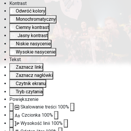
Kontrast
Odwróć kolory
Monochromatyczny
Ciemny kontrast
Jasny kontrast
Niskie nasycenie
Wysokie nasycenie
Tekst
Zaznacz linki
Zaznacz nagłówki
Czytnik ekranu
Tryb czytania
Powiększenie
Skalowanie treści
100
%
Czcionka
100
%
Aa
Wysokość linii
100
%