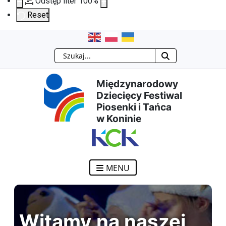
Odstęp liter
100
%
Reset
Przejdź
Przejdź
Przejdź
Przejdź
Szukaj
do
do
do
do
Międzynarodowy
treści
menu
wyszukiwarki
mapy
Dziecięcy Festiwal
Piosenki i Tańca
głównej
nawigacyjnego
strony
w Koninie
MENU
Witamy na naszej