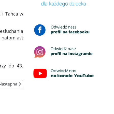
i i Tańca w
zesłuchania
a natomiast
rzy do 43.
Następna strona: Nagrywamy piosenkę na przesłuchania do 
Następna