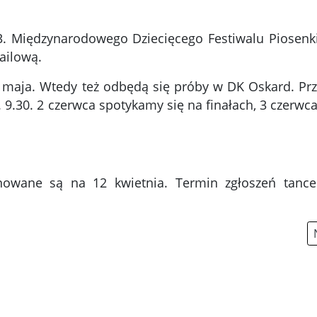
 43. Międzynarodowego Dziecięcego Festiwalu Piosenk
ailową.
 maja. Wtedy też odbędą się próby w DK Oskard. Pr
 9.30. 2 czerwca spotykamy się na finałach, 3 czerwc
nowane są na 12 kwietnia. Termin zgłoszeń tance
do 43. MDFPiT