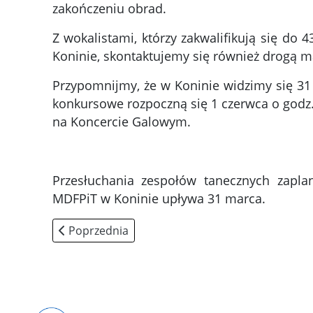
zakończeniu obrad.
Z wokalistami, którzy zakwalifikują się do
Koninie, skontaktujemy się również drogą m
Przypomnijmy, że w Koninie widzimy się 31
konkursowe rozpoczną się 1 czerwca o godz.
na Koncercie Galowym.
Przesłuchania zespołów tanecznych zapla
MDFPiT w Koninie upływa 31 marca.
Poprzednia strona: Jury przesłuchań wokalnych 
Poprzednia