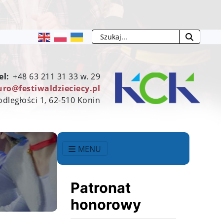
Szukaj
el:
+48 63 211 31 33 w. 29
uro@festiwaldzieciecy.pl
odległości 1, 62-510 Konin
MENU
Patronat
honorowy