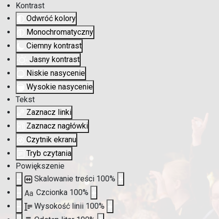
Kontrast
Odwróć kolory
Monochromatyczny
Ciemny kontrast
Jasny kontrast
Niskie nasycenie
Wysokie nasycenie
Tekst
Zaznacz linki
Zaznacz nagłówki
Czytnik ekranu
Tryb czytania
Powiększenie
Skalowanie treści
100
%
Czcionka
100
%
Aa
Wysokość linii
100
%