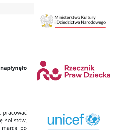
 napłynęło
a, pracować
ę solistów,
3 marca po