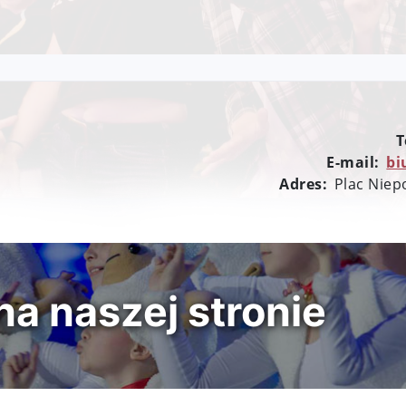
T
E-mail:
bi
Adres:
Plac Niep
a naszej stronie