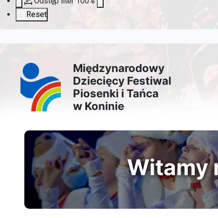
Odstęp liter
100
%
Reset
Przejdź
Przejdź
Przejdź
Przejdź
do
do
do
do
Międzynarodowy
Dziecięcy Festiwal
treści
menu
wyszukiwarki
mapy
Piosenki i Tańca
w Koninie
głównej
nawigacyjnego
strony
Witamy n