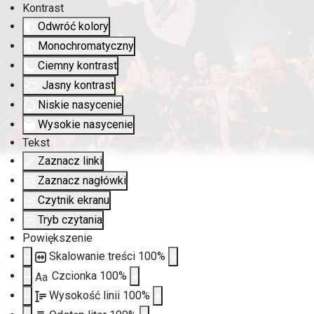
Kontrast
Odwróć kolory
Monochromatyczny
Ciemny kontrast
Jasny kontrast
Niskie nasycenie
Wysokie nasycenie
Tekst
Zaznacz linki
Zaznacz nagłówki
Czytnik ekranu
Tryb czytania
Powiększenie
Skalowanie treści
100
%
Czcionka
100
%
Aa
Wysokość linii
100
%