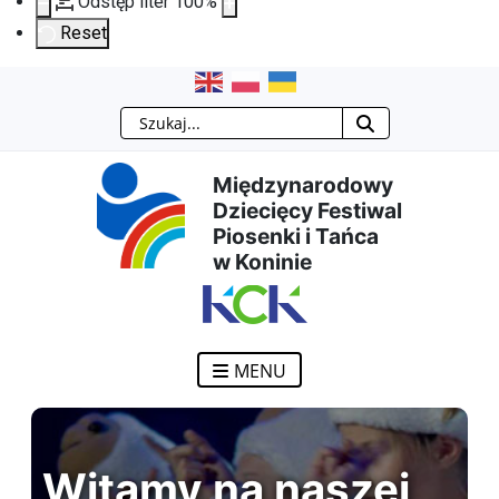
Odstęp liter
100
%
Reset
Przejdź
Przejdź
Przejdź
Przejdź
Szukaj
do
do
do
do
Międzynarodowy
treści
menu
wyszukiwarki
mapy
Dziecięcy Festiwal
Piosenki i Tańca
głównej
nawigacyjnego
strony
w Koninie
MENU
Witamy na naszej