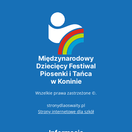
Międzynarodowy
Dziecięcy Festiwal
Piosenki i Tańca
w Koninie
Wszelkie prawa zastrzeżone ©.
stronydlaoswaity.pl
otwiera się w nowy
Strony internetowe dla szkół