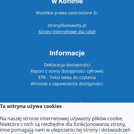
w Koninie
Wszelkie prawa zastrzeżone ©.
stronydlaoswaity.pl
otwiera się w nowy
Strony internetowe dla szkół
Informacje
Deklaracja dostepności
Raport z oceny dostępności cyfrowej
ETR - Tekst łatwy do czytania
Wniosek o zapewnienie dostępności
Lokalizacja
Ta witryna używa cookies
Plac Niepodległości 1
Na naszej stronie internetowej używamy plików cookie.
62-510 Konin
Niektóre z nich są niezbędne dla funkcjonowania strony,
inne pomagają nam w ulepszaniu tej strony i doświadczeń