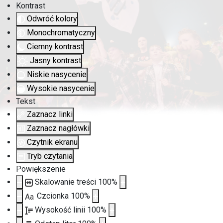
Kontrast
Odwróć kolory
Monochromatyczny
Ciemny kontrast
Jasny kontrast
Niskie nasycenie
Wysokie nasycenie
Tekst
Zaznacz linki
Zaznacz nagłówki
Czytnik ekranu
Tryb czytania
Powiększenie
Skalowanie treści
100
%
Czcionka
100
%
Aa
Wysokość linii
100
%