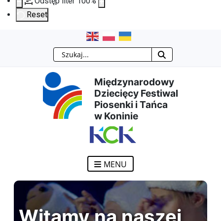
Odstęp liter
100
%
Reset
Przejdź
Przejdź
Przejdź
Przejdź
Szukaj
do
do
do
do
Międzynarodowy
treści
menu
wyszukiwarki
mapy
Dziecięcy Festiwal
Piosenki i Tańca
głównej
nawigacyjnego
strony
w Koninie
MENU
Witamy na naszej