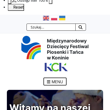
Odstęp liter
100
%
Reset
Przejdź
Przejdź
Przejdź
Przejdź
Szukaj
do
do
do
do
Międzynarodowy
treści
menu
wyszukiwarki
mapy
Dziecięcy Festiwal
Piosenki i Tańca
głównej
nawigacyjnego
strony
w Koninie
MENU
Witamy na naszej