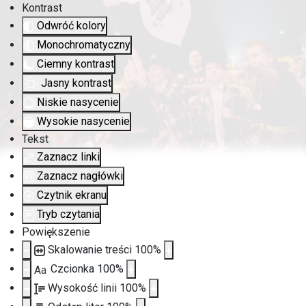
Kontrast
Odwróć kolory
Monochromatyczny
Ciemny kontrast
Jasny kontrast
Niskie nasycenie
Wysokie nasycenie
Tekst
Zaznacz linki
Zaznacz nagłówki
Czytnik ekranu
Tryb czytania
Powiększenie
Skalowanie treści
100
%
Czcionka
100
%
Aa
Wysokość linii
100
%