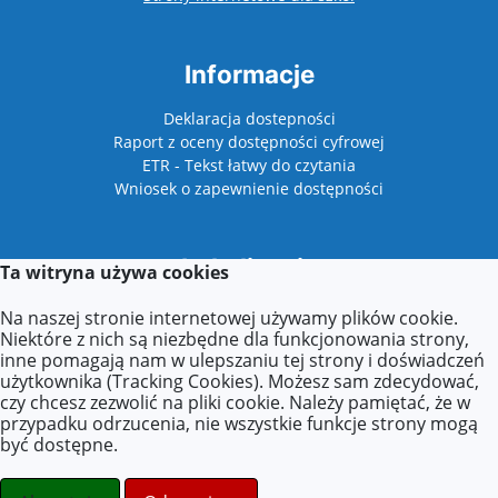
Informacje
Deklaracja dostepności
Raport z oceny dostępności cyfrowej
ETR - Tekst łatwy do czytania
Wniosek o zapewnienie dostępności
Lokalizacja
Ta witryna używa cookies
Plac Niepodległości 1
Na naszej stronie internetowej używamy plików cookie.
62-510 Konin
Niektóre z nich są niezbędne dla funkcjonowania strony,
inne pomagają nam w ulepszaniu tej strony i doświadczeń
użytkownika (Tracking Cookies). Możesz sam zdecydować,
czy chcesz zezwolić na pliki cookie. Należy pamiętać, że w
Kontakt
przypadku odrzucenia, nie wszystkie funkcje strony mogą
być dostępne.
Tel: +48 63 211 31 33 w. 29
E-mail:
biuro@festiwaldzieciecy.pl