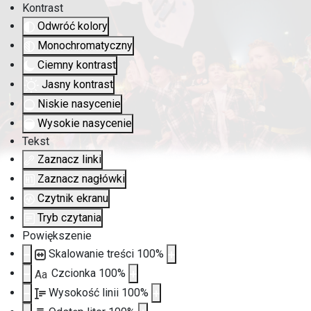
Kontrast
Odwróć kolory
Monochromatyczny
Ciemny kontrast
Jasny kontrast
Niskie nasycenie
Wysokie nasycenie
Tekst
Zaznacz linki
Zaznacz nagłówki
Czytnik ekranu
Tryb czytania
Powiększenie
Skalowanie treści
100
%
Czcionka
100
%
Aa
Wysokość linii
100
%