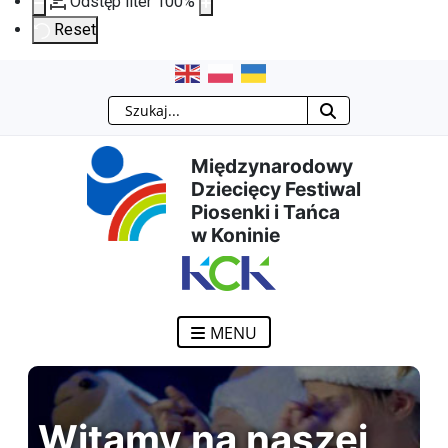
Odstęp liter
100
%
Reset
Przejdź
Przejdź
Przejdź
Przejdź
Szukaj
do
do
do
do
Międzynarodowy
treści
menu
wyszukiwarki
mapy
Dziecięcy Festiwal
Piosenki i Tańca
głównej
nawigacyjnego
strony
w Koninie
MENU
Witamy na naszej