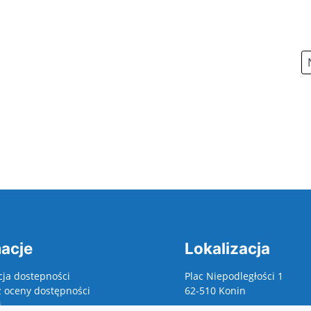
acje
Lokalizacja
cja dostepności
Plac Niepodległości 1
z oceny dostępności
62-510 Konin
j