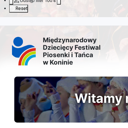
Odstęp liter
100
%
Reset
Przejdź
Przejdź
Przejdź
Przejdź
do
do
do
do
Międzynarodowy
Dziecięcy Festiwal
treści
menu
wyszukiwarki
mapy
Piosenki i Tańca
w Koninie
głównej
nawigacyjnego
strony
Witamy n