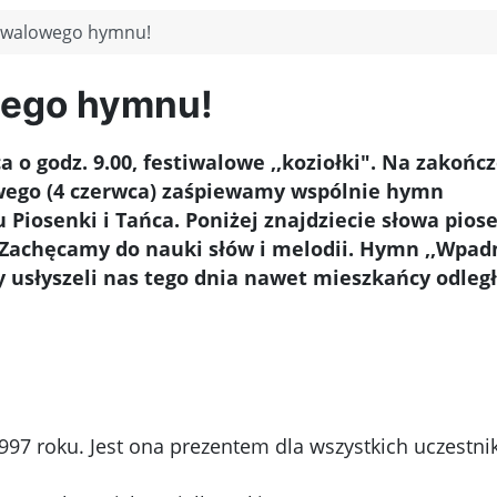
tiwalowego hymnu!
wego hymnu!
 o godz. 9.00, festiwalowe ,,koziołki". Na zakońc
owego (4 czerwca) zaśpiewamy wspólnie hymn
Piosenki i Tańca. Poniżej znajdziecie słowa pios
 Zachęcamy do nauki słów i melodii. Hymn ,,Wpadn
 usłyszeli nas tego dnia nawet mieszkańcy odleg
997 roku. Jest ona prezentem dla wszystkich uczestn