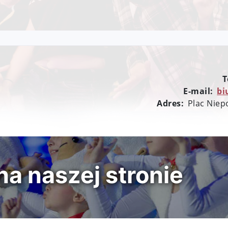
T
E-mail:
bi
Adres:
Plac Niep
a naszej stronie