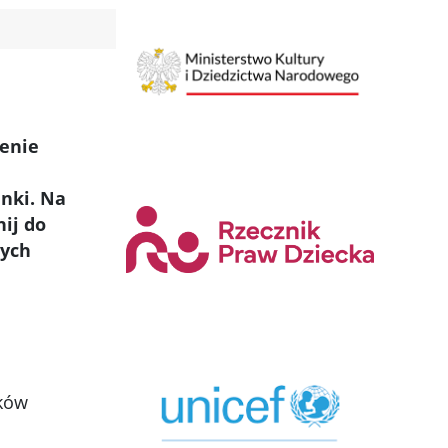
zenie
enki. Na
ij do
łych
ików