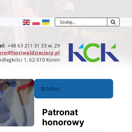
Szukaj
el:
+48 63 211 31 33 w. 29
uro@festiwaldzieciecy.pl
odległości 1, 62-510 Konin
MENU
Patronat
honorowy