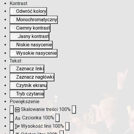
Kontrast
Odwróć kolory
Monochromatyczny
Ciemny kontrast
Jasny kontrast
Niskie nasycenie
Wysokie nasycenie
Tekst
Zaznacz linki
Zaznacz nagłówki
Czytnik ekranu
Tryb czytania
Powiększenie
Skalowanie treści
100
%
Czcionka
100
%
Aa
Wysokość linii
100
%