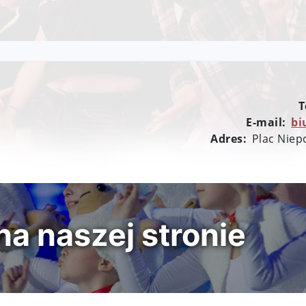
T
E-mail:
bi
Adres:
Plac Niep
a naszej stronie