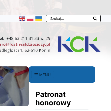
Szukaj
el:
+48 63 211 31 33 w. 29
uro@festiwaldzieciecy.pl
odległości 1, 62-510 Konin
MENU
Patronat
honorowy