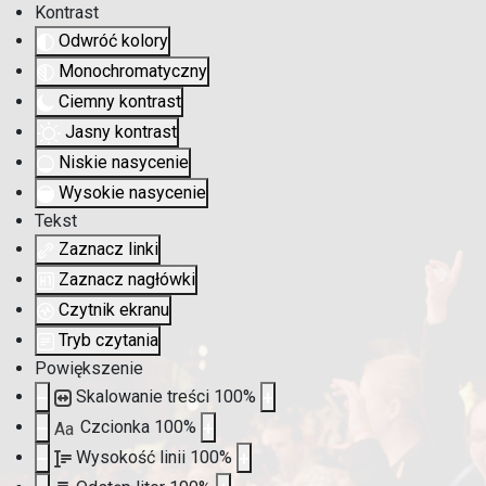
Kontrast
Odwróć kolory
Monochromatyczny
Ciemny kontrast
Jasny kontrast
Niskie nasycenie
Wysokie nasycenie
Tekst
Zaznacz linki
Zaznacz nagłówki
Czytnik ekranu
Tryb czytania
Powiększenie
Skalowanie treści
100
%
Czcionka
100
%
Aa
Wysokość linii
100
%