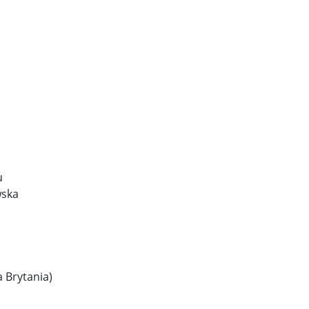
u
wska
 Brytania)