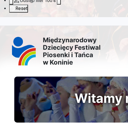
Odstęp liter
100
%
Reset
Przejdź
Przejdź
Przejdź
Przejdź
do
do
do
do
Międzynarodowy
Dziecięcy Festiwal
treści
menu
wyszukiwarki
mapy
Piosenki i Tańca
w Koninie
głównej
nawigacyjnego
strony
Witamy n