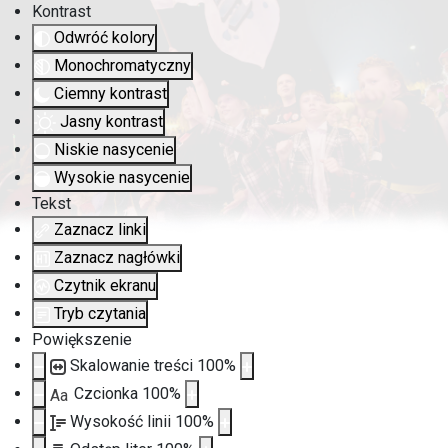
Kontrast
Odwróć kolory
Monochromatyczny
Ciemny kontrast
Jasny kontrast
Niskie nasycenie
Wysokie nasycenie
Tekst
Zaznacz linki
Zaznacz nagłówki
Czytnik ekranu
Tryb czytania
Powiększenie
Skalowanie treści
100
%
Czcionka
100
%
Aa
Wysokość linii
100
%