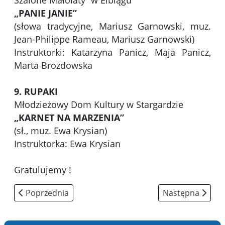
Szalone Małolaty” w Elblągu
„PANIE JANIE”
(słowa tradycyjne, Mariusz Garnowski, muz.
Jean-Philippe Rameau, Mariusz Garnowski)
Instruktorki: Katarzyna Panicz, Maja Panicz,
Marta Brozdowska
9. RUPAKI
Młodzieżowy Dom Kultury w Stargardzie
„KARNET NA MARZENIA”
(sł., muz. Ewa Krysian)
Instruktorka: Ewa Krysian
Gratulujemy !
Poprzednia strona: Nominacje – zespoły wokalne 13-16 
Następna strona: 
Poprzednia
Następna