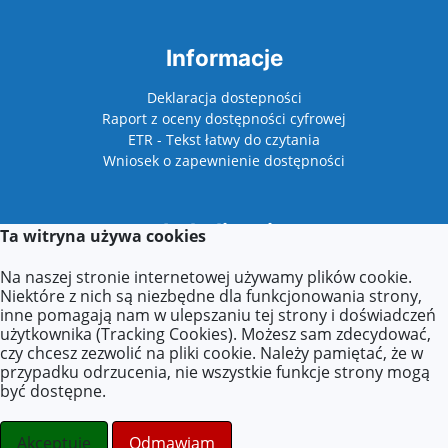
Informacje
Deklaracja dostepności
Raport z oceny dostępności cyfrowej
ETR - Tekst łatwy do czytania
Wniosek o zapewnienie dostępności
Lokalizacja
Ta witryna używa cookies
Plac Niepodległości 1
Na naszej stronie internetowej używamy plików cookie.
62-510 Konin
Niektóre z nich są niezbędne dla funkcjonowania strony,
inne pomagają nam w ulepszaniu tej strony i doświadczeń
użytkownika (Tracking Cookies). Możesz sam zdecydować,
czy chcesz zezwolić na pliki cookie. Należy pamiętać, że w
Kontakt
przypadku odrzucenia, nie wszystkie funkcje strony mogą
być dostępne.
Tel: +48 63 211 31 33 w. 29
E-mail:
biuro@festiwaldzieciecy.pl
Akceptuje
Odmawiam