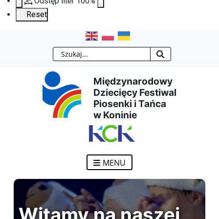
Odstęp liter
100
%
Reset
Przejdź
Przejdź
Przejdź
Przejdź
Szukaj
do
do
do
do
Międzynarodowy
treści
menu
wyszukiwarki
mapy
Dziecięcy Festiwal
Piosenki i Tańca
głównej
nawigacyjnego
strony
w Koninie
MENU
Witamy na naszej