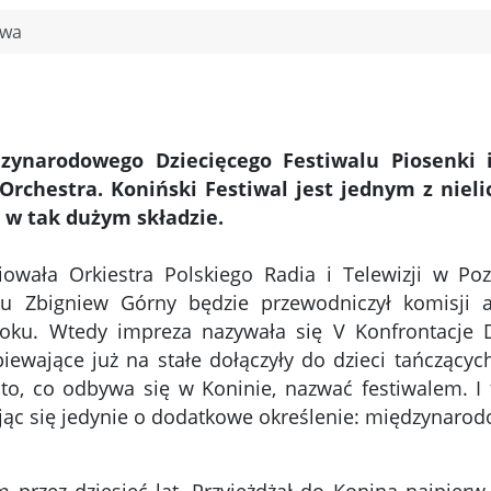
owa
zynarodowego Dziecięcego Festiwalu Piosenki 
rchestra. Koniński Festiwal jest jednym z nieli
 w tak dużym składzie.
wała Orkiestra Polskiego Radia i Telewizji w Po
 Zbigniew Górny będzie przewodniczył komisji ar
roku. Wtedy impreza nazywała się V Konfrontacje D
iewające już na stałe dołączyły do dzieci tańczących
o, co odbywa się w Koninie, nazwać festiwalem. I 
ając się jedynie o dodatkowe określenie: międzynarod