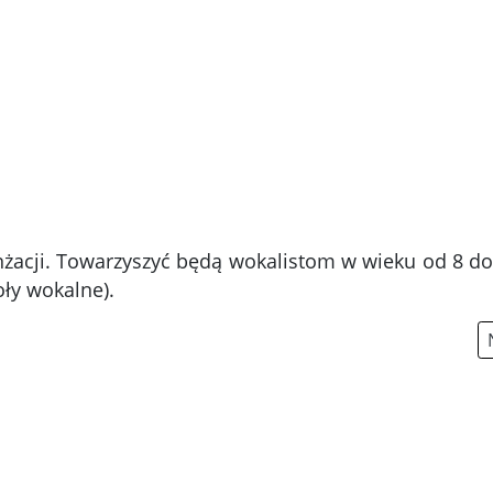
nżacji. Towarzyszyć będą wokalistom w wieku od 8 do 
poły wokalne).
cem