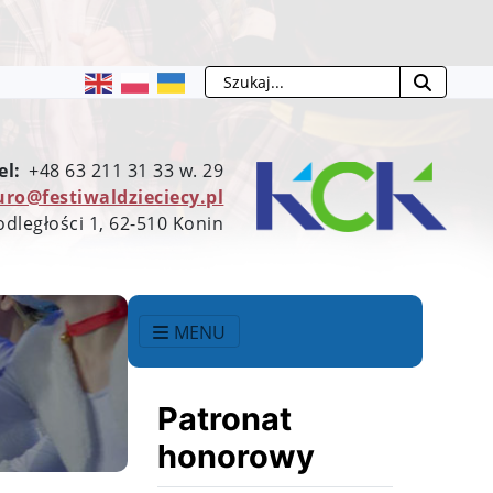
Szukaj
el:
+48 63 211 31 33 w. 29
uro@festiwaldzieciecy.pl
odległości 1, 62-510 Konin
MENU
Patronat
honorowy