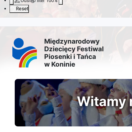
Odstęp liter
100
%
Reset
Przejdź
Przejdź
Przejdź
Przejdź
do
do
do
do
Międzynarodowy
Dziecięcy Festiwal
treści
menu
wyszukiwarki
mapy
Piosenki i Tańca
w Koninie
głównej
nawigacyjnego
strony
Witamy n