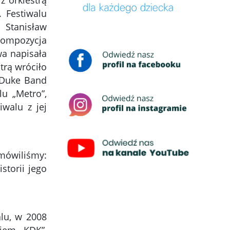
z orkiestrą
. Festiwalu
m Stanisław
 kompozycja
wa napisała
trą wróciło
HIDuke Band
u „Metro”,
iwalu z jej
 mówiliśmy:
storii jego
alu, w 2008