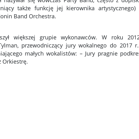
ł nazywał się wówczas Party Band, często z dopisk
niący także funkcję jej kierownika artystycznego) 
Konin Band Orchestra.
szył większej grupie wykonawców. W roku 2012
 Tylman, przewodniczący jury wokalnego do 2017 r
niającego małych wokalistów: – Jury pragnie podkre
 Orkiestrę.