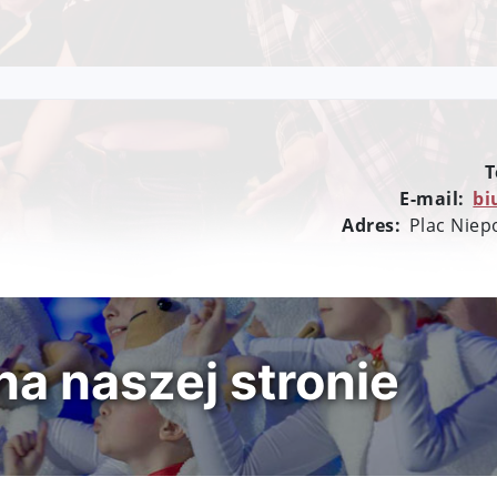
T
E-mail:
bi
Adres:
Plac Niep
a naszej stronie