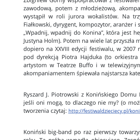
Zbigniew Górny współpracował z festiwalem 
zawodową, potem z młodzieżową, akompaniu
wystąpił w roli jurora wokalistów. Na trz
Fiałkowski, dyrygent, kompozytor, aranżer 
„Wpadnij, wpadnij do Konina”, która jest h
Justyna Holm). Potem na wiele lat przyszła
dopiero na XXVIII edycji festiwalu, w 200
pod dyrekcją Piotra Hajduka (to orkiest
artystom w Teatrze Buffo i w telewizyjnym
akompaniamentem śpiewała najstarsza kate
Ryszard J. Piotrowski z Konińskiego Domu K
jeśli oni mogą, to dlaczego nie my? (o moż
tworzenia czytaj:
http://festiwaldzieciecy.pl/k
Koniński big-band po raz pierwszy towarzy