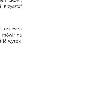
iem „KDK”,
i Krzysztof
 orkiestra
. mówił na
ślić wysoki