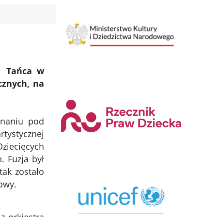
i Tańca w
cznych, na
znaniu pod
tystycznej
ziecięcych
. Fuzja był
tak zostało
owy.