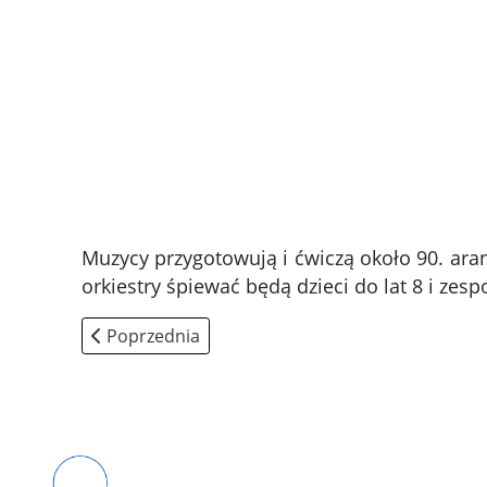
Muzycy przygotowują i ćwiczą około 90. ara
orkiestry śpiewać będą dzieci do lat 8 i zes
Poprzednia strona: Konin Band Orchestra z Me
Poprzednia