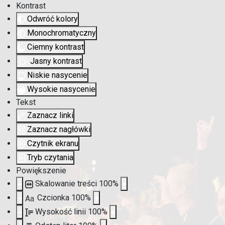
Kontrast
Odwróć kolory
Monochromatyczny
Ciemny kontrast
Jasny kontrast
Niskie nasycenie
Wysokie nasycenie
Tekst
Zaznacz linki
Zaznacz nagłówki
Czytnik ekranu
Tryb czytania
Powiększenie
Skalowanie treści
100
%
Czcionka
100
%
Aa
Wysokość linii
100
%