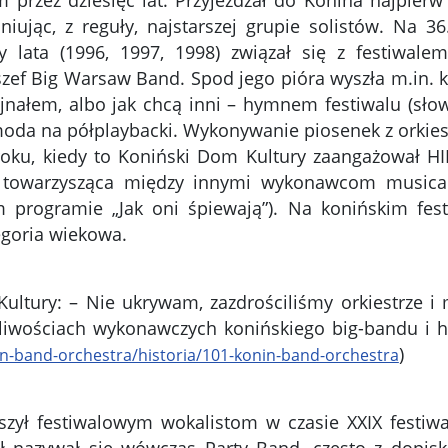
przez dziesięć lat. Przyjeżdżał do Konina najpierw 
jąc, z reguły, najstarszej grupie solistów. Na 36
y lata (1996, 1997, 1998) związał się z festiwale
i szef Big Warsaw Band. Spod jego pióra wyszła m.in.
ejnałem, albo jak chcą inni – hymnem festiwalu (sło
 moda na półplaybacki. Wykonywanie piosenek z orkies
7 roku, kiedy to Koniński Dom Kultury zaangażował 
ra towarzysząca między innymi wykonawcom musical
 programie „Jak oni śpiewają”). Na konińskim fest
goria wiekowa.
ultury: – Nie ukrywam, zazdrościliśmy orkiestrze i
liwościach wykonawczych konińskiego big-bandu i hi
)
onin-band-orchestra/historia/101-konin-band-orchestra
szył festiwalowym wokalistom w czasie XXIX festiw