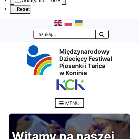
Odstęp liter
100
%
Reset
Przejdź
Przejdź
Przejdź
Przejdź
Szukaj
do
do
do
do
Międzynarodowy
treści
menu
wyszukiwarki
mapy
Dziecięcy Festiwal
Piosenki i Tańca
głównej
nawigacyjnego
strony
w Koninie
MENU
Witamy na naszej