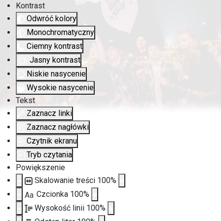
Kontrast
Odwróć kolory
Monochromatyczny
Ciemny kontrast
Jasny kontrast
Niskie nasycenie
Wysokie nasycenie
Tekst
Zaznacz linki
Zaznacz nagłówki
Czytnik ekranu
Tryb czytania
Powiększenie
Skalowanie treści
100
%
Czcionka
100
%
Aa
Wysokość linii
100
%