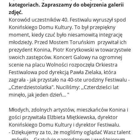
kategoriach. Zapraszamy do obejrzenia galerii
zdjęć.
Korowód uczestników 40. Festiwalu wyruszył spod
Konińskiego Domu Kultury. To był przepiękny
moment, kiedy czuć było niesamowitą integrację
młodzieży. Przed Mostem Toruńskim przywitał ich
prezydent Konina, Piotr Korytkowski w towarzystwie
swoich zastępców. Koncert Galowy na ogromnej
scenie na placu Wolności rozpoczęła Orkiestra
Festiwalowa pod dyrekcją Pawła Zielaka, która
zagrała - jak przystało na 40-ste urodziny Festiwalu -
,,Czterdziestolatka". Nuciliśmy: ,,Czterdzieści lat
minęło, jak jeden dzień... "
Młodych, zdolnych artystów, mieszkańców Konina i
gości przywitała Elżbieta Miętkiewska, dyrektor
Konińskiego Domu Kultury i dyrektor Festiwalu.
- Dziękujemy za to, że mogliśmy oglądać Wasz talent
- mówiła. - Gratuluję nagrodzonym i wyróżnionym,