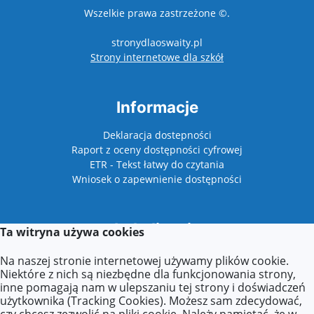
Wszelkie prawa zastrzeżone ©.
stronydlaoswaity.pl
otwiera się w nowy
Strony internetowe dla szkół
Informacje
Deklaracja dostepności
Raport z oceny dostępności cyfrowej
ETR - Tekst łatwy do czytania
Wniosek o zapewnienie dostępności
Lokalizacja
Ta witryna używa cookies
Plac Niepodległości 1
Na naszej stronie internetowej używamy plików cookie.
62-510 Konin
Niektóre z nich są niezbędne dla funkcjonowania strony,
inne pomagają nam w ulepszaniu tej strony i doświadczeń
użytkownika (Tracking Cookies). Możesz sam zdecydować,
czy chcesz zezwolić na pliki cookie. Należy pamiętać, że w