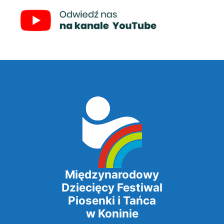
Międzynarodowy
Dziecięcy Festiwal
Piosenki i Tańca
w Koninie