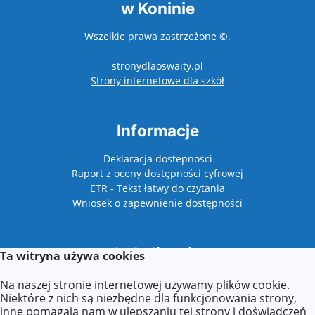
w Koninie
Wszelkie prawa zastrzeżone ©.
stronydlaoswaity.pl
otwiera się w nowy
Strony internetowe dla szkół
Informacje
Deklaracja dostepności
Raport z oceny dostępności cyfrowej
ETR - Tekst łatwy do czytania
Wniosek o zapewnienie dostępności
Lokalizacja
Ta witryna używa cookies
Plac Niepodległości 1
Na naszej stronie internetowej używamy plików cookie.
62-510 Konin
Niektóre z nich są niezbędne dla funkcjonowania strony,
inne pomagają nam w ulepszaniu tej strony i doświadczeń