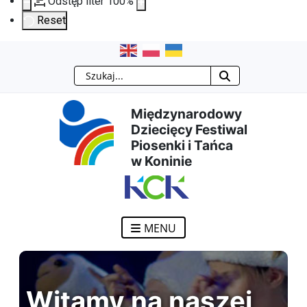
Odstęp liter
100
%
Reset
Przejdź
Przejdź
Przejdź
Przejdź
Szukaj
do
do
do
do
Międzynarodowy
treści
menu
wyszukiwarki
mapy
Dziecięcy Festiwal
Piosenki i Tańca
głównej
nawigacyjnego
strony
w Koninie
MENU
Witamy na naszej