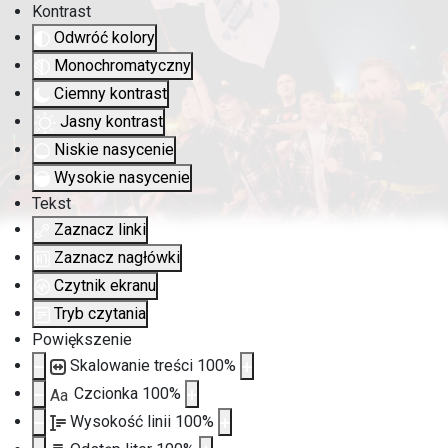
Kontrast
Odwróć kolory
Monochromatyczny
Ciemny kontrast
Jasny kontrast
Niskie nasycenie
Wysokie nasycenie
Tekst
Zaznacz linki
Zaznacz nagłówki
Czytnik ekranu
Tryb czytania
Powiększenie
Skalowanie treści
100
%
Czcionka
100
%
Aa
Wysokość linii
100
%