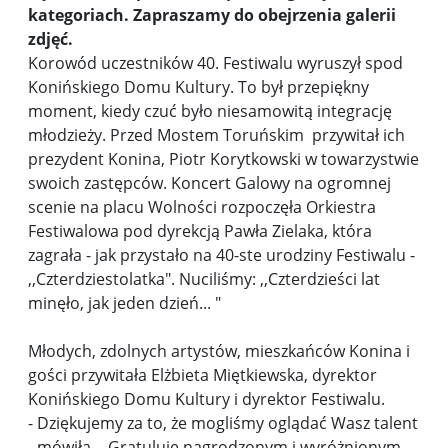
kategoriach. Zapraszamy do obejrzenia galerii
zdjęć.
Korowód uczestników 40. Festiwalu wyruszył spod
Konińskiego Domu Kultury. To był przepiękny
moment, kiedy czuć było niesamowitą integrację
młodzieży. Przed Mostem Toruńskim przywitał ich
prezydent Konina, Piotr Korytkowski w towarzystwie
swoich zastępców. Koncert Galowy na ogromnej
scenie na placu Wolności rozpoczęła Orkiestra
Festiwalowa pod dyrekcją Pawła Zielaka, która
zagrała - jak przystało na 40-ste urodziny Festiwalu -
,,Czterdziestolatka". Nuciliśmy: ,,Czterdzieści lat
minęło, jak jeden dzień... "
Młodych, zdolnych artystów, mieszkańców Konina i
gości przywitała Elżbieta Miętkiewska, dyrektor
Konińskiego Domu Kultury i dyrektor Festiwalu.
- Dziękujemy za to, że mogliśmy oglądać Wasz talent
- mówiła. - Gratuluję nagrodzonym i wyróżnionym,