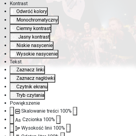
Kontrast
Odwróć kolory
Monochromatyczny
Ciemny kontrast
Jasny kontrast
Niskie nasycenie
Wysokie nasycenie
Tekst
Zaznacz linki
Zaznacz nagłówki
Czytnik ekranu
Tryb czytania
Powiększenie
Skalowanie treści
100
%
Czcionka
100
%
Aa
Wysokość linii
100
%