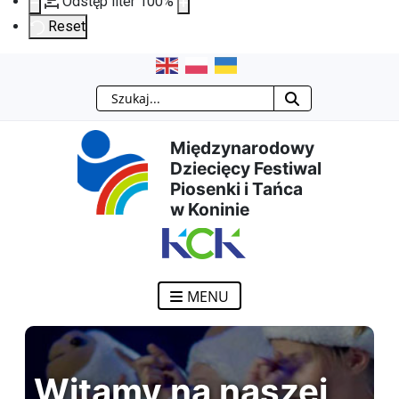
Odstęp liter
100
%
Reset
Przejdź
Przejdź
Przejdź
Przejdź
Szukaj
do
do
do
do
Międzynarodowy
treści
menu
wyszukiwarki
mapy
Dziecięcy Festiwal
Piosenki i Tańca
głównej
nawigacyjnego
strony
w Koninie
MENU
Witamy na naszej