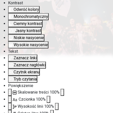
Kontrast
Odwróć kolory
Monochromatyczny
Ciemny kontrast
Jasny kontrast
Niskie nasycenie
Wysokie nasycenie
Tekst
Zaznacz linki
Zaznacz nagłówki
Czytnik ekranu
Tryb czytania
Powiększenie
Skalowanie treści
100
%
Czcionka
100
%
Aa
Wysokość linii
100
%