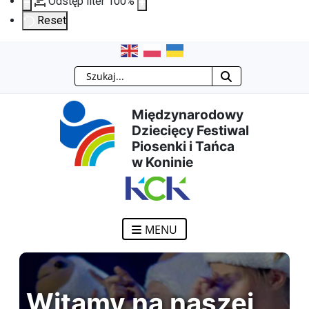
Odstęp liter
100
%
Reset
Przejdź
Przejdź
Przejdź
Przejdź
Szukaj
do
do
do
do
Międzynarodowy
treści
menu
wyszukiwarki
mapy
Dziecięcy Festiwal
Piosenki i Tańca
głównej
nawigacyjnego
strony
w Koninie
MENU
Witamy na naszej