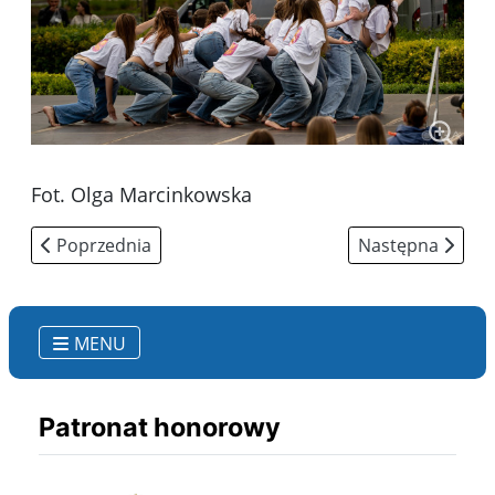
Fot. Olga Marcinkowska
Poprzednia strona: Protokół konkursu tanecznego 46.
Następna strona
Poprzednia
Następna
MENU
Patronat honorowy