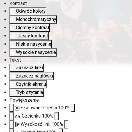
Kontrast
Odwróć kolory
Monochromatyczny
Ciemny kontrast
Jasny kontrast
Niskie nasycenie
Wysokie nasycenie
Tekst
Zaznacz linki
Zaznacz nagłówki
Czytnik ekranu
Tryb czytania
Powiększenie
Skalowanie treści
100
%
Czcionka
100
%
Aa
Wysokość linii
100
%