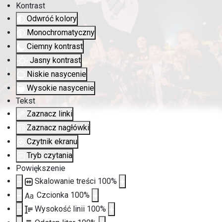
Kontrast
Odwróć kolory
Monochromatyczny
Ciemny kontrast
Jasny kontrast
Niskie nasycenie
Wysokie nasycenie
Tekst
Zaznacz linki
Zaznacz nagłówki
Czytnik ekranu
Tryb czytania
Powiększenie
Skalowanie treści
100
%
Czcionka
100
%
Aa
Wysokość linii
100
%