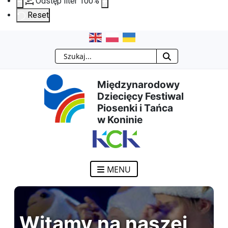
Odstęp liter
100
%
Reset
Przejdź
Przejdź
Przejdź
Przejdź
Szukaj
do
do
do
do
Międzynarodowy
treści
menu
wyszukiwarki
mapy
Dziecięcy Festiwal
Piosenki i Tańca
głównej
nawigacyjnego
strony
w Koninie
MENU
Witamy na naszej