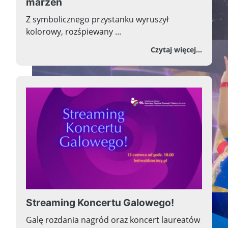
marzeń
Z symbolicznego przystanku wyruszył
kolorowy, rozśpiewany ...
o Wręc
Czytaj więcej...
Streaming Koncertu Galowego!
Galę rozdania nagród oraz koncert laureatów