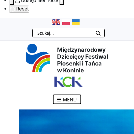
Odstęp liter
100
%
Reset
Przejdź
Przejdź
Przejdź
Przejdź
Szukaj
do
do
do
do
Międzynarodowy
treści
menu
wyszukiwarki
mapy
Dziecięcy Festiwal
Piosenki i Tańca
głównej
nawigacyjnego
strony
w Koninie
MENU