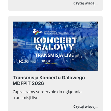
o Prze
Czytaj więcej...
Transmisja Koncertu Galowego
MDFPiT 2026
Zapraszamy serdecznie do oglądania
transmisji live ...
o Tra
Czytaj więcej...