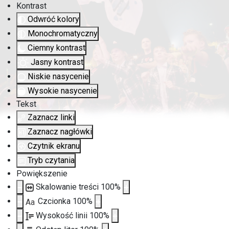
Kontrast
Odwróć kolory
Monochromatyczny
Ciemny kontrast
Jasny kontrast
Niskie nasycenie
Wysokie nasycenie
Tekst
Zaznacz linki
Zaznacz nagłówki
Czytnik ekranu
Tryb czytania
Powiększenie
Skalowanie treści
100
%
Czcionka
100
%
Aa
Wysokość linii
100
%