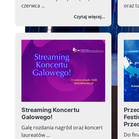
czerwca ...
oraz t
o Wszyscy jes
Czytaj więcej...
Streaming Koncertu
Przed
Galowego!
Fest
Prze
Galę rozdania nagród oraz koncert
Do fi
laureatów ...