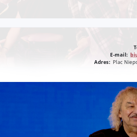
T
E-mail:
bi
Adres:
Plac Niep