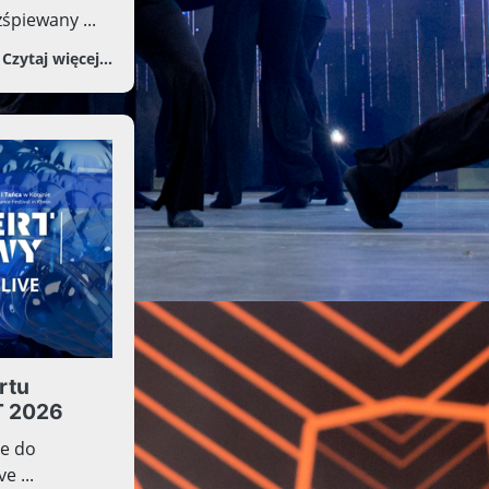
śpiewany ...
art godz. 9.30
o Wręczenie nagród. Czas spełnienia marze
Czytaj więcej...
rtu
T 2026
e do
e ...