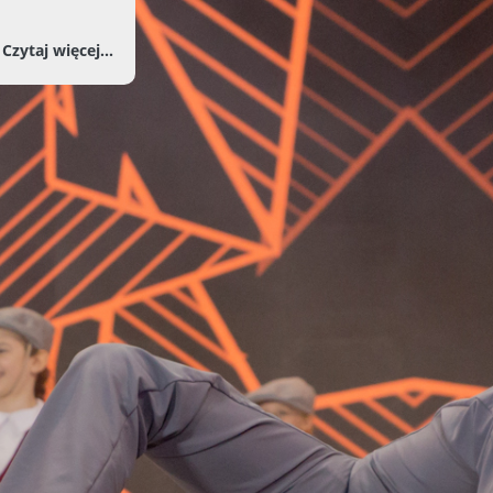
iwalowego notatnika. Przed Galą
o Transmisja Koncertu Galowego MDFPiT 2
Czytaj więcej...
j aktualności
dowy Dziecięcy Fest
ki i Tańca w Konini