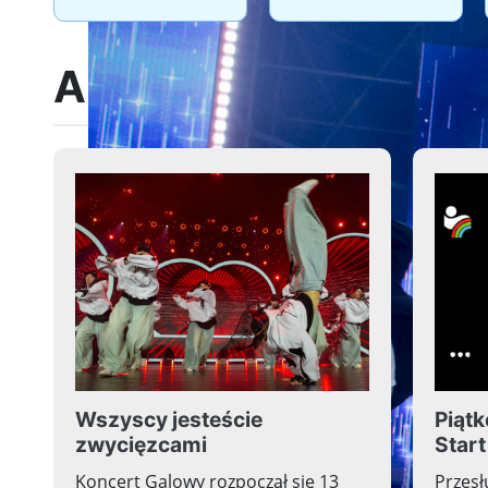
Aktualności
Wszyscy jesteście
Piąt
zwycięzcami
Start
Koncert Galowy rozpoczął się 13
Przesł