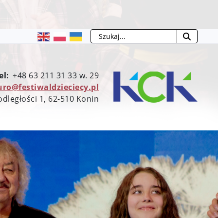
Szukaj
el:
+48 63 211 31 33 w. 29
uro@festiwaldzieciecy.pl
odległości 1, 62-510 Konin
MENU
Patronat
honorowy