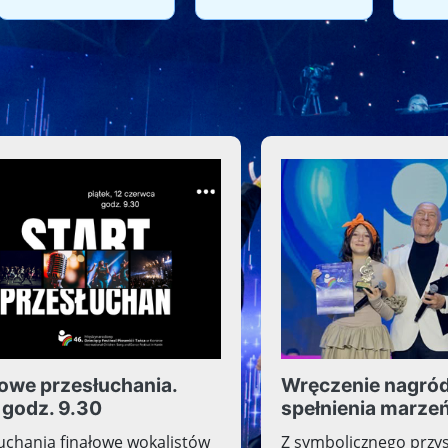
Międzynaro
Piosen
kowe przesłuchania.
Wręczenie nagród
 godz. 9.30
spełnienia marze
uchania finałowe wokalistów
Z symbolicznego przy