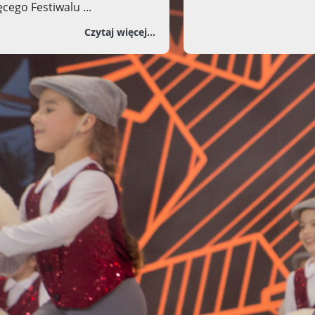
ęcego Festiwalu ...
Koncertu Galowego!
o Przedostatnia kartka Fest
Czytaj więcej...
Wiece
Międzynaro
Piosen