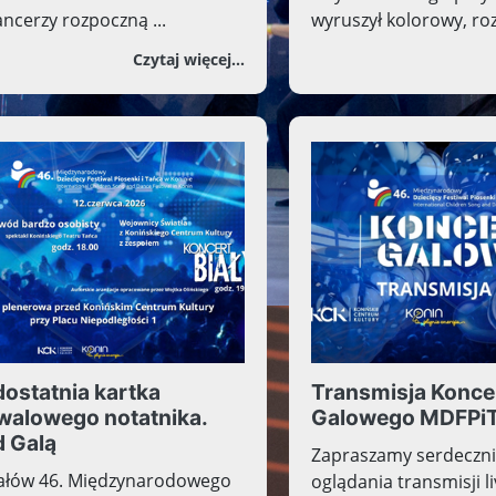
ancerzy rozpoczną ...
wyruszył kolorowy, roz
teście zwycięzcami
o Piątkowe przesłuchania. St
Czytaj więcej...
ostatnia kartka
Transmisja Konce
iwalowego notatnika.
Galowego MDFPi
d Galą
Zapraszamy serdeczni
nałów 46. Międzynarodowego
oglądania transmisji liv