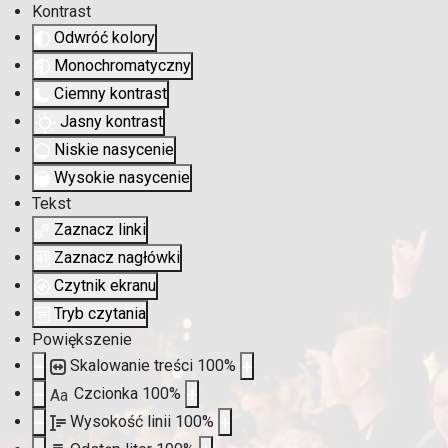
Kontrast
Odwróć kolory
Monochromatyczny
Ciemny kontrast
Jasny kontrast
Niskie nasycenie
Wysokie nasycenie
Tekst
Zaznacz linki
Zaznacz nagłówki
Czytnik ekranu
Tryb czytania
Powiększenie
Skalowanie treści
100
%
Czcionka
100
%
Aa
Wysokość linii
100
%