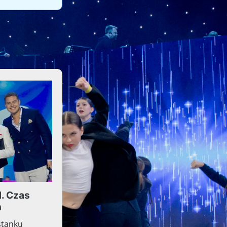
dowy Dziecięcy Fest
ki i Tańca w Konini
. Czas
ń
stanku